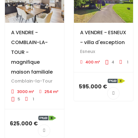
A VENDRE -
A VENDRE - ESNEUX
COMBLAIN-LA-
- villa d'exception
Esneux
TOUR -
magnifique
400 m²
4
1
maison familiale
Comblain-la-Tour
595.000 €
3000 m²
254 m²
5
1
625.000 €