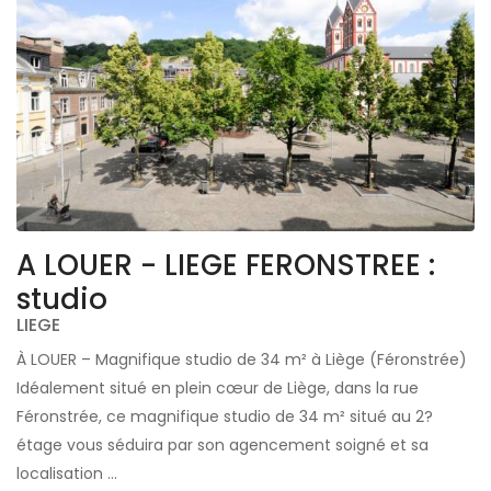
e
A LOUER - LIEGE FERONSTREE :
A
studio
LIEGE
L
on
À LOUER – Magnifique studio de 34 m² à Liège (Féronstrée)
Id
Idéalement situé en plein cœur de Liège, dans la rue
ap
Féronstrée, ce magnifique studio de 34 m² situé au 2?
pr
étage vous séduira par son agencement soigné et sa
co
localisation ...
lu