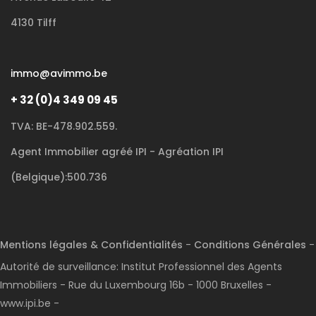
4130 Tilff
immo@avimmo.be
+ 32 (0)4 349 09 45
TVA: BE-478.902.559.
Agent Immobilier agréé IPI - Agréation IPI
(Belgique):500.736
Mentions légales & Confidentialités
-
Conditions Générales
-
Autorité de surveillance: Institut Professionnel des Agents
Immobiliers - Rue du Luxembourg 16b - 1000 Bruxelles -
www.ipi.be -